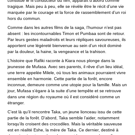
constitue le fil conducteur du film, apparaît d’abord comme
tragique. Mais peu à peu, elle se révèle être le récit d’une vie
marquée par le courage et la force de rassemblement d’un roi
hors du commun.
Comme dans les autres films de la saga, l’humour n’est pas
absent : les incontournables Timon et Pumbaa sont de retour.
Par leurs gestes maladroits et leurs répliques savoureuses, ils
apportent une légèreté bienvenue au sein d’un récit dominé
par la douleur, la haine, la vengeance et la trahison.
L’histoire que Rafiki raconte à Kiara nous plonge dans la
jeunesse de Mufasa. Avec ses parents, il rêve d’un lieu idéal,
une terre appelée Milele, où tous les animaux pourraient vivre
ensemble en harmonie. Cette partie de la forêt, encore
inconnue, demeure comme une utopie pour la famille. Mais un
jour, Mufasa s’égare à la suite d’une tempête et se retrouve
dans une région du royaume où il est considéré comme un
étranger.
C’est là qu’il rencontre Taka, un jeune lionceau issu de cette
partie de la forêt. D’abord, Taka semble l’aider, notamment
lorsqu’ils croisent des crocodiles. Mais la véritable sauveuse
est en réalité Eshe, la mère de Taka. Ce dernier, destiné à