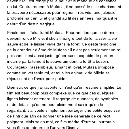
devenir roi, est rongé par la peur et le manque de confiance
en lui. Contrairement à Mufasa, il ne possède ni le charisme ni
la bravoure nécessaires pour régner. Très vite, une jalousie
profonde naît en lui et grandit au fil des années, marquant le
début d’un destin tragique.
Finalement, Taka trahit Mufasa. Pourtant, lorsque ce dernier
devient roi de Milele, il choisit malgré tout de lui laisser la vie
sauve et de le laisser vivre dans la forêt. Ce geste témoigne
de la grandeur d’âme de Mufasa : il n’est pas seulement un roi
puissant, il est aussi juste, généreux et capable de pardon. Il
incarne parfaitement le souverain dont la forêt a besoin.
Courageux, rassembleur, aimant et loyal, Mufasa s’impose
comme un véritable roi, et tous les animaux de Milele se
réjouissent de l’avoir pour guide.
Bien sûr, ce que j’ai raconté ici n’est qu’un résumé simplifié. Le
film est beaucoup plus complexe que ce que ces quelques
lignes laissent entendre. Il regorge de nuances, de symboles
et de détails qu’on ne peut pleinement saisir qu’en le
regardant. J’ai voulu simplement partager une petite esquisse
de l’intrigue afin de donner une idée générale de ce récit
poignant. Mais selon moi, ce film mérite d’être vu, surtout si
vous êtes amateurs de l’univers Disney.