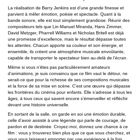
La réalisation de Barry Jenkins est d’une grande finesse et
parvient à mêler émotion, poésie et spectacle. Quant à la
bande sonore, elle est tout simplement grandiose. Réunir des
compositeurs tels que Lin-Manuel Miranda, Hans Zimmer,
David Metzger, Pharrell Williams et Nicholas Britell est déjà
une promesse d’excellence, mais le résultat dépasse toutes
les attentes. Chacun apporte sa couleur et son énergie, et
ensemble, ils créent une atmosphère musicale envoûtante,
capable de transporter le spectateur bien au-delà de l’écran.
Même si vous n’êtes pas particulièrement amateurs
d’animations, je suis convaincu que ce film vaut le détour, ne
serait-ce que pour la richesse de ses compositions musicales
et la force de sa mise en scène. C’est une œuvre qui dépasse
les frontières du cinéma pour enfants. Elle s’adresse à tous les
âges, à tous ceux qui savent encore s’émerveiller et réfléchir
devant une histoire universelle.
En sortant de la salle, on garde en soi une émotion durable,
celle d’avoir assisté à une légende qui parle de courage, de
pardon et de destinée. Croyez-moi, donnez une chance à ce
film : vous y trouverez bien plus que ce que vous cherchez, et
vous vous laisserez emporter par une expérience à la fois